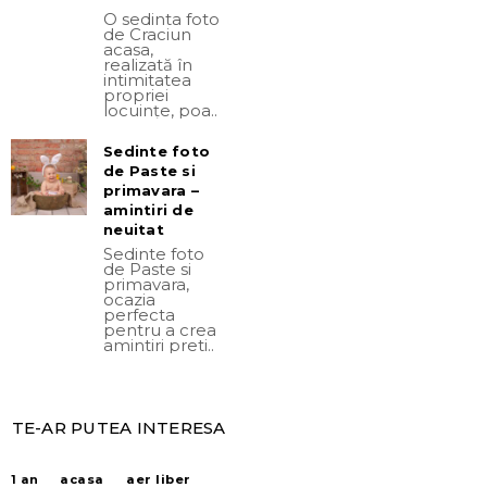
O sedinta foto
de Craciun
acasa,
realizată în
intimitatea
propriei
locuințe, poa..
Sedinte foto
de Paste si
primavara –
amintiri de
neuitat
Sedinte foto
de Paste si
primavara,
ocazia
perfecta
pentru a crea
amintiri preti..
TE-AR PUTEA INTERESA
acasa
aer liber
1 an