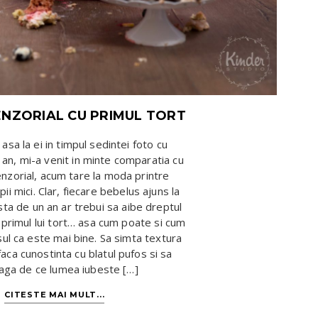
ENZORIAL CU PRIMUL TORT
sa la ei in timpul sedintei foto cu
an, mi-a venit in minte comparatia cu
enzorial, acum tare la moda printre
ii mici. Clar, fiecare bebelus ajuns la
sta de un an ar trebui sa aibe dreptul
 primul lui tort… asa cum poate si cum
ul ca este mai bine. Sa simta textura
 faca cunostinta cu blatul pufos si sa
eaga de ce lumea iubeste […]
CITESTE MAI MULT...