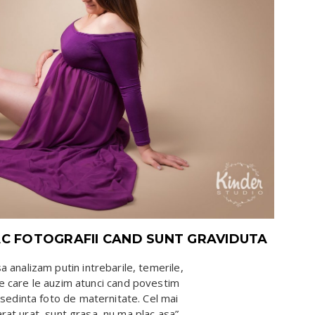
FAC FOTOGRAFII CAND SUNT GRAVIDUTA
analizam putin intrebarile, temerile,
e care le auzim atunci cand povestim
sedinta foto de maternitate. Cel mai
„arat urat, sunt grasa, nu ma plac asa”.