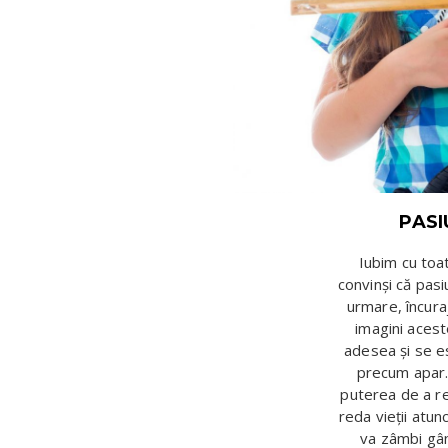
PASI
Iubim cu toat
convinși că pasiu
urmare, încuraj
imagini aces
adesea și se e
precum apar. 
puterea de a r
reda vieții atunc
va zâmbi gân