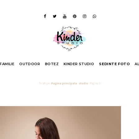
 FAMILIE
OUTDOOR
BOTEZ
KINDER STUDIO
SEDINTE FOTO
A
Te afli pe:
Pagina principala
›
studio
›
Pagina 3