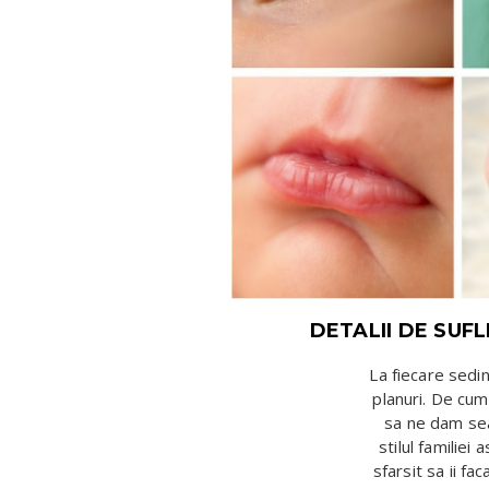
DETALII DE SUF
La fiecare sedi
planuri. De cum
sa ne dam sea
stilul familiei
sfarsit sa ii fac