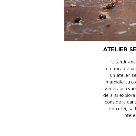
ATELIER S
Uitandu-ma a
tematica de un 
un atelier s
mamicile cu cop
venerabila var
de a-si explora
considera dans
friscutei, sa
intel