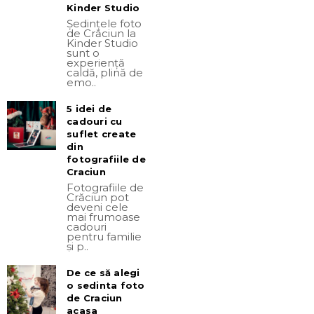
Kinder Studio
Ședințele foto
de Crăciun la
Kinder Studio
sunt o
experiență
caldă, plină de
emo..
5 idei de
cadouri cu
suflet create
din
fotografiile de
Craciun
Fotografiile de
Crăciun pot
deveni cele
mai frumoase
cadouri
pentru familie
și p..
De ce să alegi
o sedinta foto
de Craciun
acasa