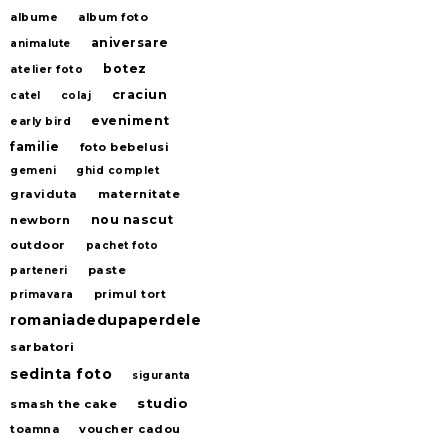
albume
album foto
aniversare
animalute
botez
atelier foto
craciun
catel
colaj
eveniment
early bird
familie
foto bebelusi
gemeni
ghid complet
graviduta
maternitate
nou nascut
newborn
outdoor
pachet foto
paste
parteneri
primul tort
primavara
romaniadedupaperdele
sarbatori
sedinta foto
siguranta
studio
smash the cake
voucher cadou
toamna