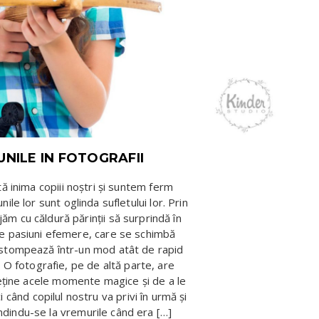
UNILE IN FOTOGRAFII
ă inima copiii noștri și suntem ferm
nile lor sunt oglinda sufletului lor. Prin
ăm cu căldură părinții să surprindă în
te pasiuni efemere, care se schimbă
stompează într-un mod atât de rapid
O fotografie, pe de altă parte, are
eține acele momente magice și de a le
i când copilul nostru va privi în urmă și
dindu-se la vremurile când era […]