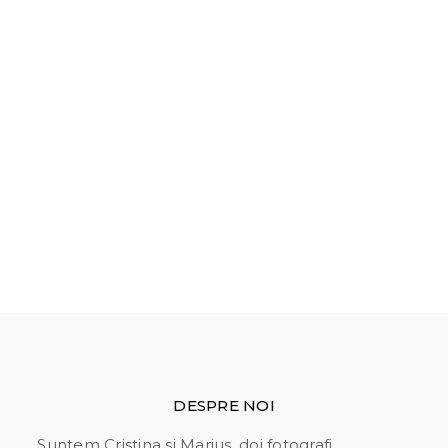
PROGRAMEAZA O
SEDINTA FOTO
Ati studiat galeria noastra cu fotografii de
eveniment si ati decis ca asteptarile voastre in
privinta fotografiilor se potrivesc cu stilul nostru?
Atunci va invitam sa va rezervati data
evenimentului cat mai din timp. Va asteptam cu
drag!
PROGRAMARE
DESPRE NOI
Suntem Cristina si Marius, doi fotografi