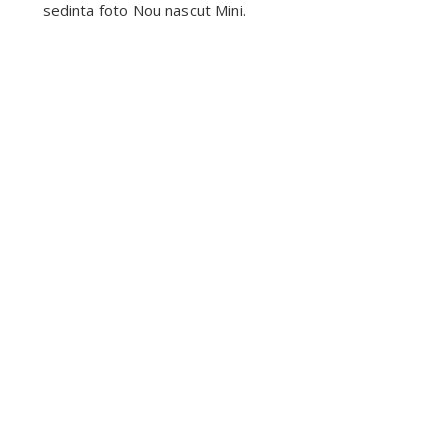
sedinta foto Nou nascut Mini.
SEDINTA FOTO NOU NASCUT
Sedinta foto nou nascut este o sedinta foto
speciala, delicata, prima sedinta foto din viata
bebelusului. Pentru ca ne dorim ca noul nascut si
mamica lui sa se simta foarte bine la noi, pe langa