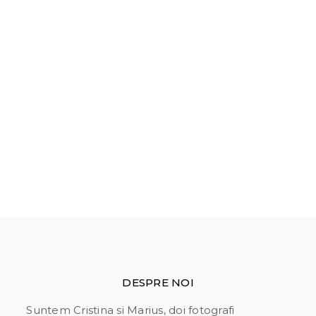
Fotografii cu suflet de copii
? Daca sunteti in
cautarea unui fotograf de nou nascuti si credeti
ca una din sedintele noastre cu nou nascuti vi se
potriveste, atunci va invitam sa completati
formularul nostru si sa programati o sedinta foto.
Va asteptam cu drag!
PROGRAMARE
DESPRE NOI
Suntem Cristina si Marius, doi fotografi