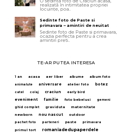
O sedinta foto de Craciun acasa,
realizată în intimitatea propriei
locuințe, poa..
Sedinte foto de Paste si
primavara – amintiri de neuitat
Sedinte foto de Paste si primavara,
ocazia perfecta pentru a crea
amintiri preti..
TE-AR PUTEA INTERESA
acasa
aer liber
1 an
albume
album foto
aniversare
botez
animalute
atelier foto
craciun
catel
colaj
early bird
eveniment
familie
foto bebelusi
gemeni
graviduta
maternitate
ghid complet
nou nascut
newborn
outdoor
paste
pachet foto
parteneri
primavara
romaniadedupaperdele
primul tort