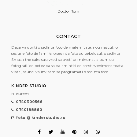
Doctor Tom
CONTACT
Daca va doriti o sedinta foto de maternitate, nou nascut, o
sesiune foto de familie, o sedinta foto cu bebelusul, o sedinta
Smash the cake sau vreti sa aveti un minunat album cu
fotografii de botez ca sa va amintiti de acest eveniment toata
viata, atunci va invitam sa programati o sedinta foto.
KINDER STUDIO
Bucuresti
0740300566
0740188860
foto @ kinderstudio.ro