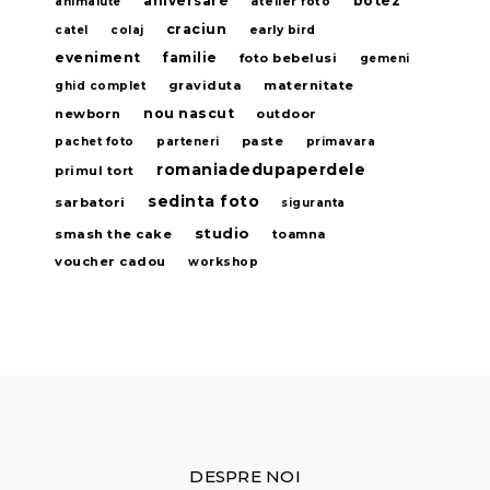
aniversare
botez
animalute
atelier foto
craciun
catel
colaj
early bird
eveniment
familie
foto bebelusi
gemeni
graviduta
maternitate
ghid complet
nou nascut
newborn
outdoor
paste
pachet foto
parteneri
primavara
romaniadedupaperdele
primul tort
sedinta foto
sarbatori
siguranta
studio
smash the cake
toamna
voucher cadou
workshop
DESPRE NOI