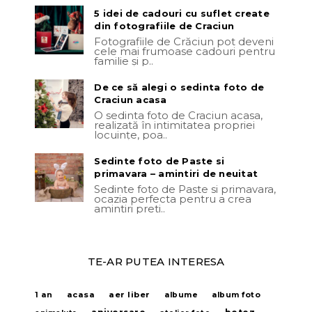
5 idei de cadouri cu suflet create
din fotografiile de Craciun
Fotografiile de Crăciun pot deveni
cele mai frumoase cadouri pentru
familie și p..
De ce să alegi o sedinta foto de
Craciun acasa
O sedinta foto de Craciun acasa,
realizată în intimitatea propriei
locuințe, poa..
Sedinte foto de Paste si
primavara – amintiri de neuitat
Sedinte foto de Paste si primavara,
ocazia perfecta pentru a crea
amintiri preti..
TE-AR PUTEA INTERESA
acasa
aer liber
1 an
albume
album foto