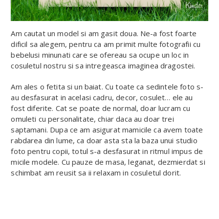
Am cautat un model si am gasit doua. Ne-a fost foarte
dificil sa alegem, pentru ca am primit multe fotografii cu
bebelusi minunati care se ofereau sa ocupe un loc in
cosuletul nostru si sa intregeasca imaginea dragostei.
Am ales o fetita si un baiat. Cu toate ca sedintele foto s-
au desfasurat in acelasi cadru, decor, cosulet… ele au
fost diferite. Cat se poate de normal, doar lucram cu
omuleti cu personalitate, chiar daca au doar trei
saptamani. Dupa ce am asigurat mamicile ca avem toate
rabdarea din lume, ca doar asta sta la baza unui studio
foto pentru copii, totul s-a desfasurat in ritmul impus de
micile modele. Cu pauze de masa, leganat, dezmierdat si
schimbat am reusit sa ii relaxam in cosuletul dorit.