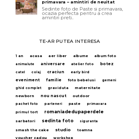
primavara – amintiri de neuitat
Sedinte foto de Paste si primavara,
ocazia perfecta pentru a crea
amintiri preti..
TE-AR PUTEA INTERESA
acasa
aer liber
1 an
albume
album foto
aniversare
botez
animalute
atelier foto
craciun
catel
colaj
early bird
eveniment
familie
foto bebelusi
gemeni
graviduta
maternitate
ghid complet
nou nascut
newborn
outdoor
paste
pachet foto
parteneri
primavara
romaniadedupaperdele
primul tort
sedinta foto
sarbatori
siguranta
studio
smash the cake
toamna
voucher cadou
workshop