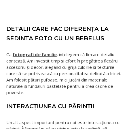
DETALII CARE FAC DIFERENȚA LA
SEDINTA FOTO CU UN BEBELUS
Ca
fotografi de familie
, înțelegem că fiecare detaliu
contează. Am investit timp și efort în pregătirea fiecărui
accesoriu și decor, alegând cu grijă culorile și texturile
care să se potrivească cu personalitatea delicată a Irinei.
Am folosit pături pufoase, mici jucării din materiale
naturale și fundaluri pastelate pentru a crea cadre de
poveste.
INTERACȚIUNEA CU PĂRINȚII
Un alt aspect important pentru noi este interacțiunea cu
părinții. Îi încurajăm să participe activ la ședință, să