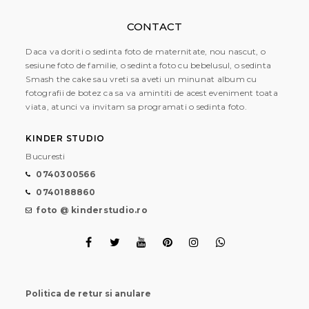
CONTACT
Daca va doriti o sedinta foto de maternitate, nou nascut, o
sesiune foto de familie, o sedinta foto cu bebelusul, o sedinta
Smash the cake sau vreti sa aveti un minunat album cu
fotografii de botez ca sa va amintiti de acest eveniment toata
viata, atunci va invitam sa programati o sedinta foto.
KINDER STUDIO
Bucuresti
0740300566
0740188860
foto @ kinderstudio.ro
Politica de retur si anulare