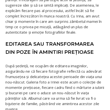
sugereze idei și să se simtă implicați. De asemenea, le
explicăm fiecare pas al procesului, astfel încât să fie
complet încrezători în munca noastră. Cu Irina, am avut
chiar și momente în care am surprins zâmbetul mamei în
timp ce o privea pe micuță, adăugând un plus de
autenticitate și emoție fotografiilor finale.
EDITAREA SAU TRANSFORMAREA
DIN POZE ÎN AMINTIRI PREȚIOASE
După ședință, ne ocupăm de editarea imaginilor,
asigurându-ne că fiecare fotografie reflectă cu adevărat
frumusețea și delicatețea acestei perioade din viața unui
nou-născut. Galeria foto a Irinei este acum o colecție de
momente prețioase, fiecare cadru fiind o mărturie a iubirii
și bucuriei pe care o aduce un nou-născut în viața
părinților săi. Albumul care va urma să fie livrat va fi o
bijuterie de familie, păstrând vie amintirea acestor zile
magice.