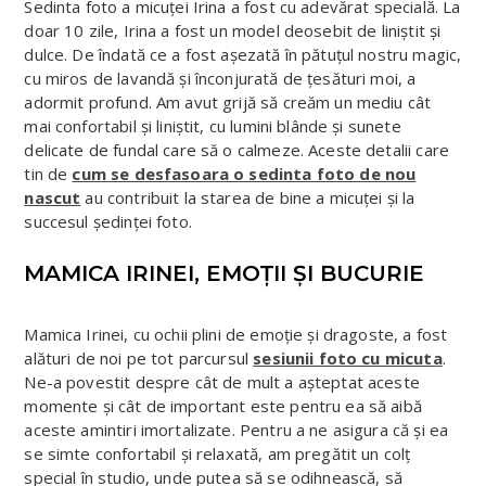
Sedinta foto a micuței Irina a fost cu adevărat specială. La
doar 10 zile, Irina a fost un model deosebit de liniștit și
dulce. De îndată ce a fost așezată în pătuțul nostru magic,
cu miros de lavandă și înconjurată de țesături moi, a
adormit profund. Am avut grijă să creăm un mediu cât
mai confortabil și liniștit, cu lumini blânde și sunete
delicate de fundal care să o calmeze. Aceste detalii care
tin de
cum se desfasoara o sedinta foto de nou
nascut
au contribuit la starea de bine a micuței și la
succesul ședinței foto.
MAMICA IRINEI, EMOȚII ȘI BUCURIE
Mamica Irinei, cu ochii plini de emoție și dragoste, a fost
alături de noi pe tot parcursul
sesiunii foto cu micuta
.
Ne-a povestit despre cât de mult a așteptat aceste
momente și cât de important este pentru ea să aibă
aceste amintiri imortalizate. Pentru a ne asigura că și ea
se simte confortabil și relaxată, am pregătit un colț
special în studio, unde putea să se odihnească, să