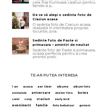
cele mai frumoase cadouri pentru
familie și p..
De ce să alegi o sedinta foto de
Craciun acasa
O sedinta foto de Craciun acasa,
realizată în intimitatea propriei
locuințe, poa..
Sedinte foto de Paste si
primavara – amintiri de neuitat
Sedinte foto de Paste si primavara,
ocazia perfecta pentru a crea
amintiri preti..
TE-AR PUTEA INTERESA
acasa
aer liber
1 an
albume
album foto
aniversare
botez
animalute
atelier foto
craciun
catel
colaj
early bird
eveniment
familie
foto bebelusi
gemeni