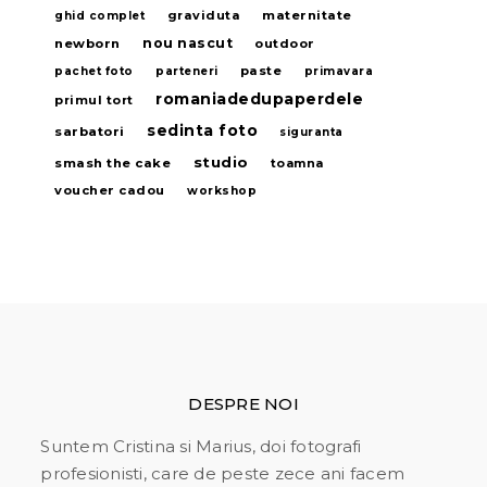
graviduta
maternitate
ghid complet
nou nascut
newborn
outdoor
paste
pachet foto
parteneri
primavara
romaniadedupaperdele
primul tort
sedinta foto
sarbatori
siguranta
studio
smash the cake
toamna
voucher cadou
workshop
DESPRE NOI
Suntem Cristina si Marius, doi fotografi
profesionisti, care de peste zece ani facem