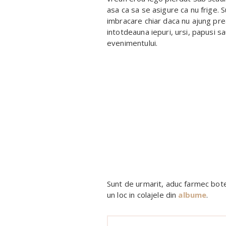
asa ca sa se asigure ca nu frige. Su
imbracare chiar daca nu ajung prea
intotdeauna iepuri, ursi, papusi 
evenimentului.
Sunt de urmarit, aduc farmec botez
un loc in colajele din
albume
.