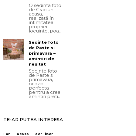
O sedinta foto
de Craciun
acasa,
realizată în
intimitatea
propriei
locuințe, poa..
Sedinte foto
de Paste si
primavara –
amintiri de
neuitat
Sedinte foto
de Paste si
primavara,
ocazia
perfecta
pentru a crea
amintiri preti..
TE-AR PUTEA INTERESA
acasa
aer liber
1 an