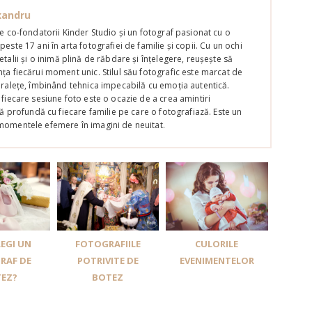
xandru
re co-fondatorii Kinder Studio și un fotograf pasionat cu o
este 17 ani în arta fotografiei de familie și copii. Cu un ochi
talii și o inimă plină de răbdare și înțelegere, reușește să
ța fiecărui moment unic. Stilul său fotografic este marcat de
uralețe, îmbinând tehnica impecabilă cu emoția autentică.
 fiecare sesiune foto este o ocazie de a crea amintiri
ră profundă cu fiecare familie pe care o fotografiază. Este un
momentele efemere în imagini de neuitat.
EGI UN
FOTOGRAFIILE
CULORILE
RAF DE
POTRIVITE DE
EVENIMENTELOR
EZ?
BOTEZ