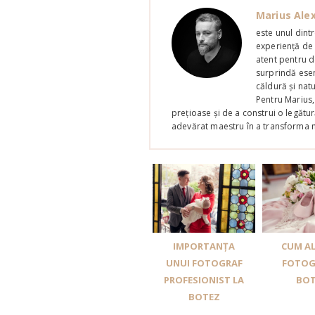
Marius Ale
este unul dint
experiență de p
atent pentru de
surprindă esen
căldură și nat
Pentru Marius,
prețioase și de a construi o legătu
adevărat maestru în a transforma 
IMPORTANȚA
CUM AL
UNUI FOTOGRAF
FOTOG
PROFESIONIST LA
BOT
BOTEZ