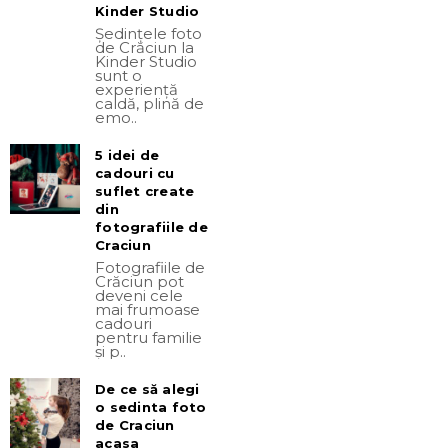
Kinder Studio
Ședințele foto
de Crăciun la
Kinder Studio
sunt o
experiență
caldă, plină de
emo..
5 idei de
cadouri cu
suflet create
din
fotografiile de
Craciun
Fotografiile de
Crăciun pot
deveni cele
mai frumoase
cadouri
pentru familie
și p..
De ce să alegi
o sedinta foto
de Craciun
acasa