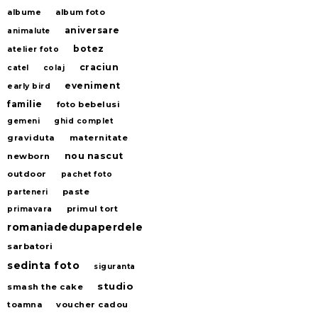
albume
album foto
aniversare
animalute
botez
atelier foto
craciun
catel
colaj
eveniment
early bird
familie
foto bebelusi
gemeni
ghid complet
graviduta
maternitate
nou nascut
newborn
outdoor
pachet foto
paste
parteneri
primul tort
primavara
romaniadedupaperdele
sarbatori
sedinta foto
siguranta
studio
smash the cake
voucher cadou
toamna