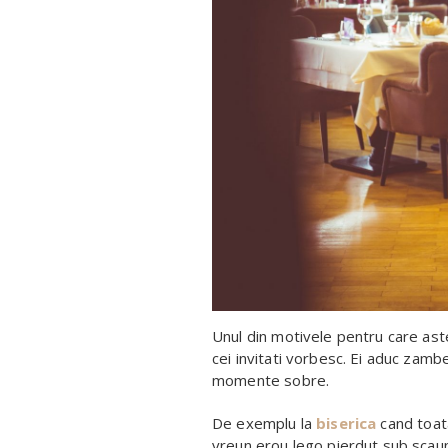
Unul din motivele pentru care a
cei invitati vorbesc. Ei aduc zambet
momente sobre.
De exemplu la
biserica
cand toata
vreun erou lego pierdut sub scaun