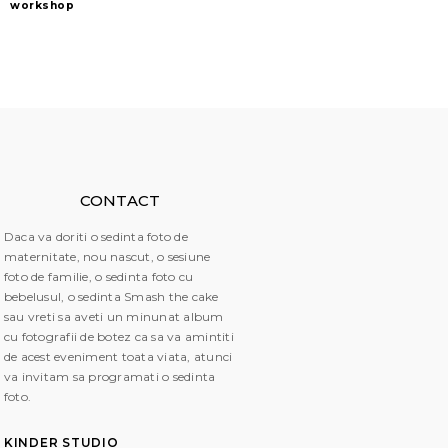
workshop
CONTACT
Daca va doriti o sedinta foto de
maternitate, nou nascut, o sesiune
foto de familie, o sedinta foto cu
bebelusul, o sedinta Smash the cake
sau vreti sa aveti un minunat album
cu fotografii de botez ca sa va amintiti
de acest eveniment toata viata, atunci
va invitam sa programati o sedinta
foto.
KINDER STUDIO