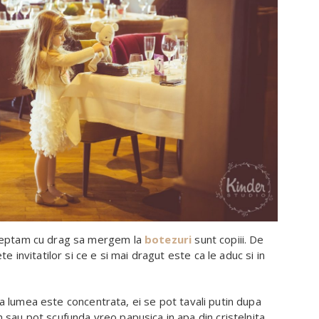
steptam cu drag sa mergem la
botezuri
sunt copiii. De
e invitatilor si ce e si mai dragut este ca le aduc si in
 lumea este concentrata, ei se pot tavali putin dupa
 sau pot scufunda vreo papusica in apa din cristelnita,