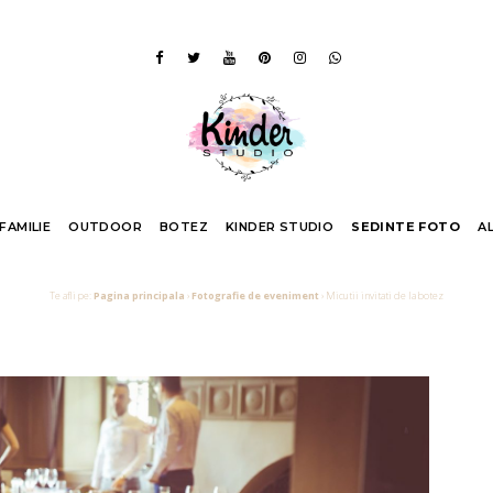
 FAMILIE
OUTDOOR
BOTEZ
KINDER STUDIO
SEDINTE FOTO
A
Te afli pe:
Pagina principala
›
Fotografie de eveniment
›
Micutii invitati de la botez