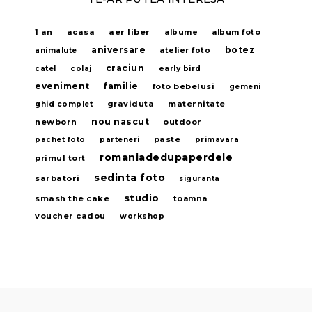
acasa
aer liber
1 an
albume
album foto
aniversare
botez
animalute
atelier foto
craciun
catel
colaj
early bird
eveniment
familie
foto bebelusi
gemeni
graviduta
maternitate
ghid complet
nou nascut
newborn
outdoor
paste
pachet foto
parteneri
primavara
romaniadedupaperdele
primul tort
sedinta foto
sarbatori
siguranta
studio
smash the cake
toamna
voucher cadou
workshop