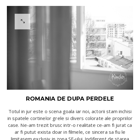
ROMANIA DE DUPA PERDELE
Totul in jur este o scena goala iar noi, actorii stam inchisi
in spatele cortinelor grele si divers colorate ale propriilor
case. Ne-am trezit brusc intr-o realitate ce-am fi jurat ca
ar fi putut exista doar in filmele, ce sincera sa fiu le
limitasem exclusiv in zona SF-ului. Indiferent de starea