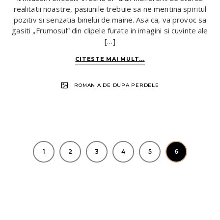
realitatii noastre, pasiunile trebuie sa ne mentina spiritul
pozitiv si senzatia binelui de maine. Asa ca, va provoc sa
gasiti „Frumosul” din clipele furate in imagini si cuvinte ale
[…]
CITESTE MAI MULT...
ROMANIA DE DUPA PERDELE
1
2
3
4
5
6