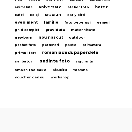
aniversare
botez
animalute
atelier foto
craciun
catel
colaj
early bird
eveniment
familie
foto bebelusi
gemeni
graviduta
maternitate
ghid complet
nou nascut
newborn
outdoor
paste
pachet foto
parteneri
primavara
romaniadedupaperdele
primul tort
sedinta foto
sarbatori
siguranta
studio
smash the cake
toamna
voucher cadou
workshop