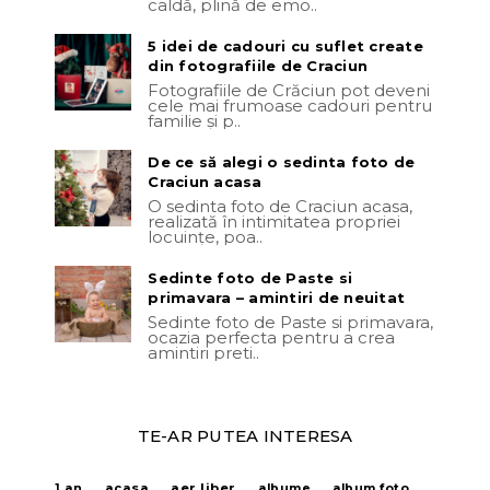
caldă, plină de emo..
5 idei de cadouri cu suflet create
din fotografiile de Craciun
Fotografiile de Crăciun pot deveni
cele mai frumoase cadouri pentru
familie și p..
De ce să alegi o sedinta foto de
Craciun acasa
O sedinta foto de Craciun acasa,
realizată în intimitatea propriei
locuințe, poa..
Sedinte foto de Paste si
primavara – amintiri de neuitat
Sedinte foto de Paste si primavara,
ocazia perfecta pentru a crea
amintiri preti..
TE-AR PUTEA INTERESA
acasa
aer liber
1 an
albume
album foto