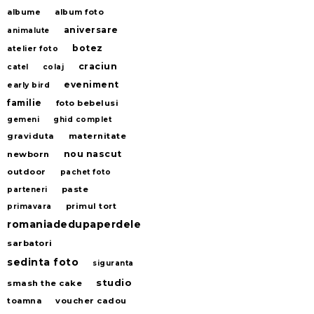
albume
album foto
aniversare
animalute
botez
atelier foto
craciun
catel
colaj
eveniment
early bird
familie
foto bebelusi
gemeni
ghid complet
graviduta
maternitate
nou nascut
newborn
outdoor
pachet foto
paste
parteneri
primul tort
primavara
romaniadedupaperdele
sarbatori
sedinta foto
siguranta
studio
smash the cake
voucher cadou
toamna