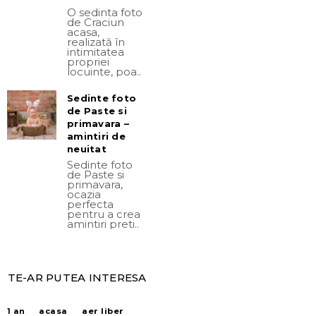
O sedinta foto
de Craciun
acasa,
realizată în
intimitatea
propriei
locuințe, poa..
Sedinte foto
de Paste si
primavara –
amintiri de
neuitat
Sedinte foto
de Paste si
primavara,
ocazia
perfecta
pentru a crea
amintiri preti..
TE-AR PUTEA INTERESA
acasa
aer liber
1 an