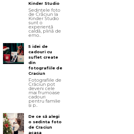
Kinder Studio
Ședințele foto
de Crăciun la
Kinder Studio
sunt o
experiență
caldă, plină de
emo..
5 idei de
cadouri cu
suflet create
din
fotografiile de
Craciun
Fotografiile de
Crăciun pot
deveni cele
mai frumoase
cadouri
pentru familie
și p..
De ce să alegi
o sedinta foto
de Craciun
acasa