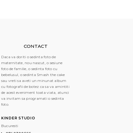
CONTACT
Daca va doriti o sedinta foto de
maternitate, nou nascut, o sesiune
foto de familie, o sedinta foto cu
bebelusul, o sedinta Smash the cake
sau vreti sa aveti un minunat album
cu fotografii de botez ca sa va amintiti
de acest eveniment toata viata, atunci
va invitam sa programati o sedinta
foto.
KINDER STUDIO
Bucuresti