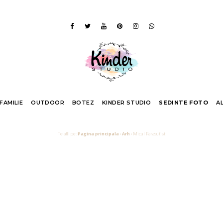
 FAMILIE
OUTDOOR
BOTEZ
KINDER STUDIO
SEDINTE FOTO
A
Te afli pe:
Pagina principala
›
Arh
›
Micul Parasutist