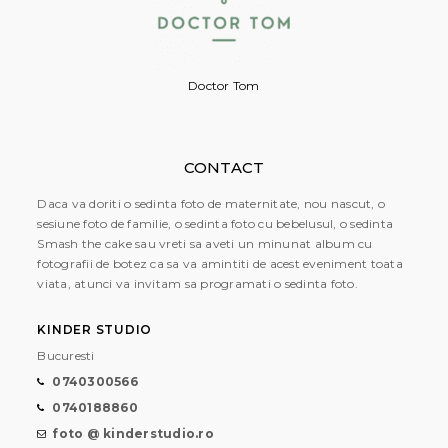
Doctor Tom
CONTACT
Daca va doriti o sedinta foto de maternitate, nou nascut, o
sesiune foto de familie, o sedinta foto cu bebelusul, o sedinta
Smash the cake sau vreti sa aveti un minunat album cu
fotografii de botez ca sa va amintiti de acest eveniment toata
viata, atunci va invitam sa programati o sedinta foto.
KINDER STUDIO
Bucuresti
0740300566
0740188860
foto @ kinderstudio.ro