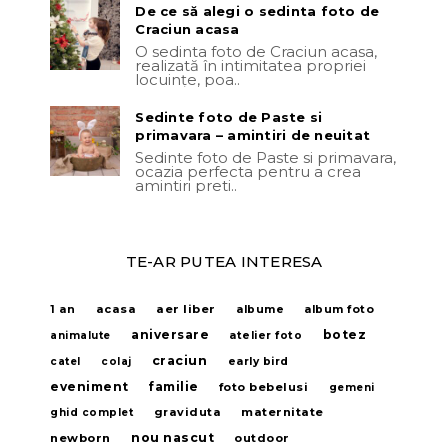
De ce să alegi o sedinta foto de
Craciun acasa
O sedinta foto de Craciun acasa,
realizată în intimitatea propriei
locuințe, poa..
Sedinte foto de Paste si
primavara – amintiri de neuitat
Sedinte foto de Paste si primavara,
ocazia perfecta pentru a crea
amintiri preti..
TE-AR PUTEA INTERESA
acasa
aer liber
1 an
albume
album foto
aniversare
botez
animalute
atelier foto
craciun
catel
colaj
early bird
eveniment
familie
foto bebelusi
gemeni
graviduta
maternitate
ghid complet
nou nascut
newborn
outdoor