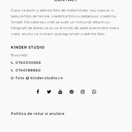
Daca va doriti o sedinta foto de maternitate, nou nascut, o
sesiune foto de familie, o sedinta foto cu bebelusul, o sedinta
Smash the cake sau vreti sa aveti un minunat album cu
fotografii de botez ca sa va amintiti de acest eveniment toata
viata, atunci va invitam sa programati o sedinta foto.
KINDER STUDIO
Bucuresti
0740300566
0740188860
foto @ kinderstudio.ro
Politica de retur si anulare