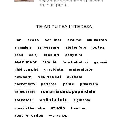
ocazia perfecta pentru a crea
amintiri preti..
TE-AR PUTEA INTERESA
acasa
aer liber
1 an
albume
album foto
aniversare
botez
animalute
atelier foto
craciun
catel
colaj
early bird
eveniment
familie
foto bebelusi
gemeni
graviduta
maternitate
ghid complet
nou nascut
newborn
outdoor
paste
pachet foto
parteneri
primavara
romaniadedupaperdele
primul tort
sedinta foto
sarbatori
siguranta
studio
smash the cake
toamna
voucher cadou
workshop