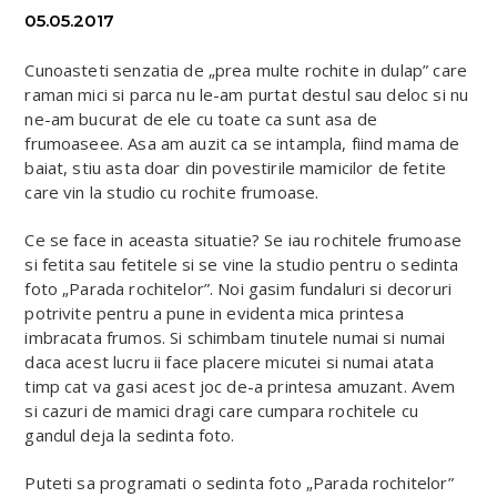
05.05.2017
Cunoasteti senzatia de „prea multe rochite in dulap” care
raman mici si parca nu le-am purtat destul sau deloc si nu
ne-am bucurat de ele cu toate ca sunt asa de
frumoaseee. Asa am auzit ca se intampla, fiind mama de
baiat, stiu asta doar din povestirile mamicilor de fetite
care vin la studio cu rochite frumoase.
Ce se face in aceasta situatie? Se iau rochitele frumoase
si fetita sau fetitele si se vine la studio pentru o sedinta
foto „Parada rochitelor”. Noi gasim fundaluri si decoruri
potrivite pentru a pune in evidenta mica printesa
imbracata frumos. Si schimbam tinutele numai si numai
daca acest lucru ii face placere micutei si numai atata
timp cat va gasi acest joc de-a printesa amuzant. Avem
si cazuri de mamici dragi care cumpara rochitele cu
gandul deja la sedinta foto.
Puteti sa programati o sedinta foto „Parada rochitelor”