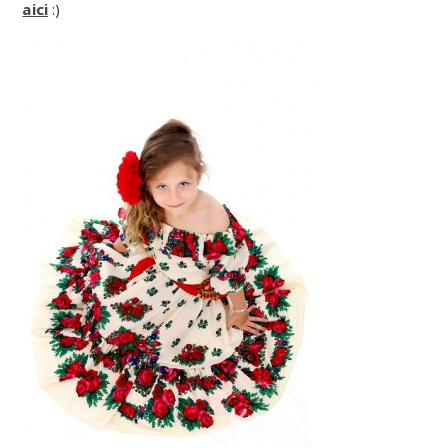
aici
:)