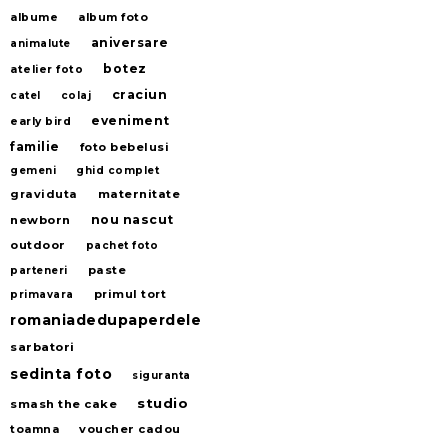
albume
album foto
aniversare
animalute
botez
atelier foto
craciun
catel
colaj
eveniment
early bird
familie
foto bebelusi
gemeni
ghid complet
graviduta
maternitate
nou nascut
newborn
outdoor
pachet foto
paste
parteneri
primul tort
primavara
romaniadedupaperdele
sarbatori
sedinta foto
siguranta
studio
smash the cake
voucher cadou
toamna