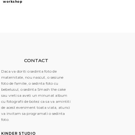
workshop
CONTACT
Daca va doriti o sedinta foto de
maternitate, nou nascut, o sesiune
foto de familie, o sedinta foto cu
bebelusul, o sedinta Smash the cake
sau vreti sa aveti un minunat album
cu fotografii de botez ca sa va amintiti
de acest eveniment toata viata, atunci
va invitam sa programati o sedinta
foto.
KINDER STUDIO