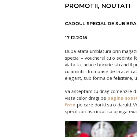
PROMOTII, NOUTATI
CADOUL SPECIAL DE SUB BR
17.12.2015
Dupa atata umblatura prin magazin
special – voucherul cu o sedinta f
viata ta, aduce bucurie si cand il 
cu amintiri frumoase de la acel c
elegant, sub forma de felicitare, 
Va asteptam cu drag comenzile de
viata celor dragi pe
pagina noas
foto
pe care doriti sa o daruiti. 
specificati asa incat sa ajunga exa