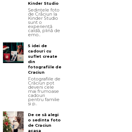
Kinder Studio
Ședințele foto
de Crăciun la
Kinder Studio
sunt o
experiență
caldă, plină de
emo..
5 idei de
cadouri cu
suflet create
din
fotografiile de
Craciun
Fotografiile de
Crăciun pot
deveni cele
mai frumoase
cadouri
pentru familie
și p..
De ce să alegi
o sedinta foto
de Craciun
acasa