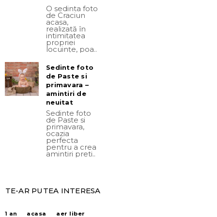
O sedinta foto
de Craciun
acasa,
realizată în
intimitatea
propriei
locuințe, poa..
Sedinte foto
de Paste si
primavara –
amintiri de
neuitat
Sedinte foto
de Paste si
primavara,
ocazia
perfecta
pentru a crea
amintiri preti..
TE-AR PUTEA INTERESA
acasa
aer liber
1 an