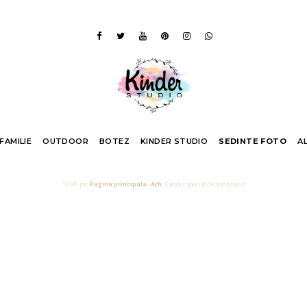
 FAMILIE
OUTDOOR
BOTEZ
KINDER STUDIO
SEDINTE FOTO
A
Te afli pe:
Pagina principala
›
Arh
›
Cadoul special de sub bradut