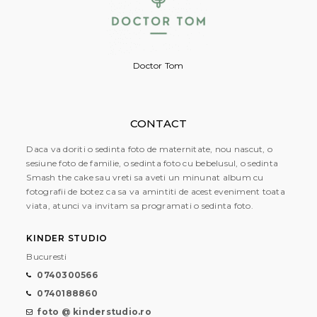
Doctor Tom
CONTACT
Daca va doriti o sedinta foto de maternitate, nou nascut, o
sesiune foto de familie, o sedinta foto cu bebelusul, o sedinta
Smash the cake sau vreti sa aveti un minunat album cu
fotografii de botez ca sa va amintiti de acest eveniment toata
viata, atunci va invitam sa programati o sedinta foto.
KINDER STUDIO
Bucuresti
0740300566
0740188860
foto @ kinderstudio.ro